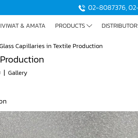
02-8087376
,
02
IVIWAT & AMATA
PRODUCTS
DISTRIBUTOR
Glass Capillaries in Textile Production
e Production
ม
|
Gallery
ion